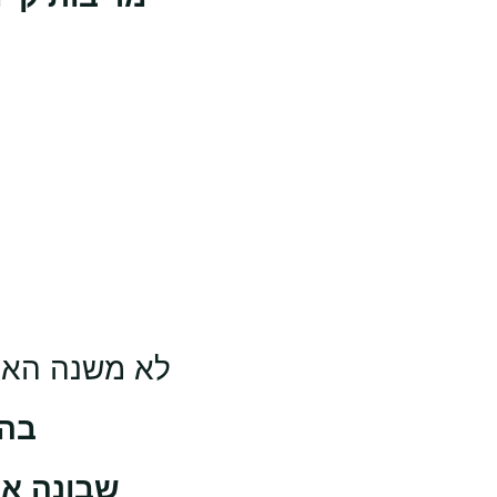
י
לא משנה האם 
בהד
שבונה את