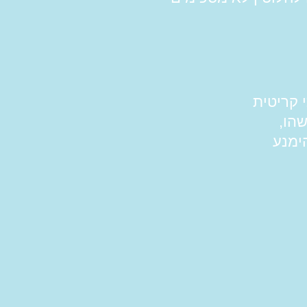
 קריטית
הו,
ימנע