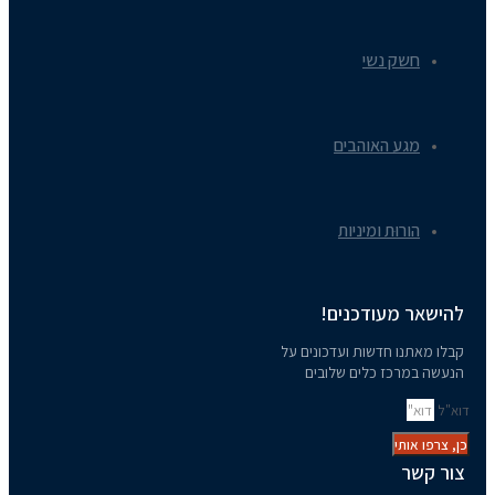
י
והבים
מיניות
כנים!
ות ועדכונים על
ים שלובים