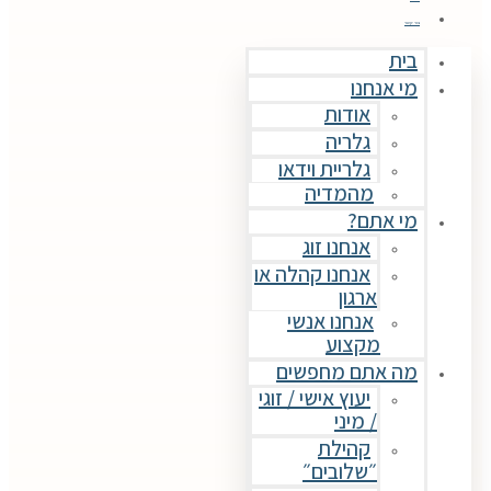
נו
אודות
גלריה
גלריית וידאו
המדיה
ם?
אנחנו זוג
אנחנו קהלה או
רגון
נחנו אנשי
קצוע
ם מחפשים
יעוץ אישי / זוגי
 מיני
קהילת
שלובים״