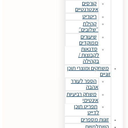
קורסים
ינטרנטיים
ריטריט
קהילת
שלובים״
שיעורים
מוקדים
דנאות
בוצות /
קהילה
 ומוצרי תוכן
הספר לעורר
הבה
משחק רביעיות
ינטימי
פריט תוכן
ייט
מספרים
ויות