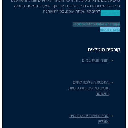
אות, טיפול ותהליכי התפתחות ליחידים וזוגות הגישה שלנו
המפגש הוא בכל הרבדים – גוף, נפש, רוח ונשמה. המקנה
יים של שמחה, עומק, צמיחה ואהבה.
Facebook-f
You
צים
גית במים
השלמה לחיים
מלאים באינטימיות
לובים אנונימית