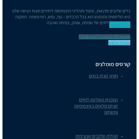
כלים שלובים סדנאות, טיפול ותהליכי התפתחות ליחידים וזוגות הגישה שלנו
היא הוליסטית והמפגש הוא בכל הרבדים – גוף, נפש, רוח ונשמה. המקנה
כלים מעשיים לחיים של שמחה, עומק, צמיחה ואהבה.
תנאי שימוש
Facebook-f
Youtube
Whatsapp
הצהרת נגישות
קורסים מומלצים
חוויה זוגית במים
התכנית השלמה לחיים
זוגיים מלאים באינטימיות
ותשוקה
קהילת שלובים אנונימית