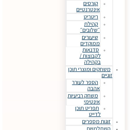
קורסים
אינטרנטיים
ריטריט
קהילת
״שלובים״
שיעורים
ממוקדים
סדנאות
לקבוצות /
בקהילה
משחקים ומוצרי תוכן
זוגיים
הספר לעורר
אהבה
משחק רביעיות
אינטימי
תפריט תוכן
לדייט
זוגות מספרים
השתלמויות