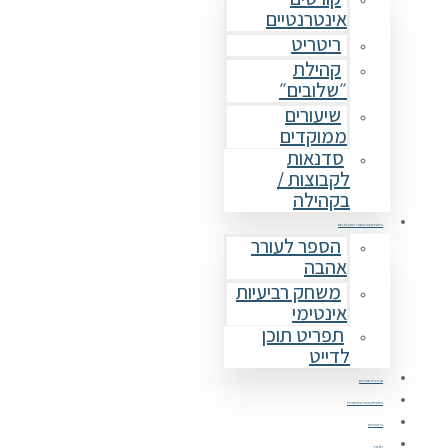
אינטרנטיים
ריטריט
קהילת
״שלובים״
שיעורים
ממוקדים
סדנאות
לקבוצות /
בקהילה
משחקים ומוצרי תוכן זוגיים
הספר לעורר
אהבה
משחק רביעיות
אינטימי
תפריט תוכן
לדייט
זוגות מספרים
השתלמויות והכשרות
מאמרים
חנות