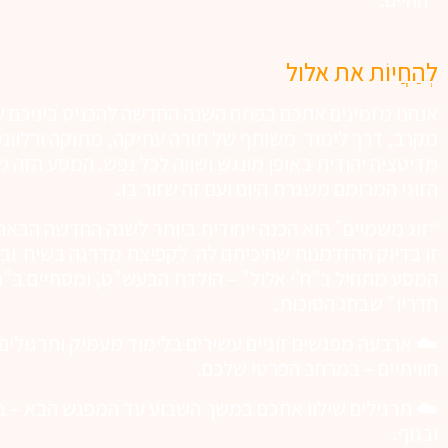
לְהַחֲיוֹת את אלול
אנחנו מזמינים אתכם בפתח השנה החדשה להכניס ביניכם שי
מקרב, דרך לימוד משותף של תורה עתיקה, מתוקה ורלוונט
מדיטציה יהודית באופן מונגש ושווה לכל נפש. המסע הזה מכ
הזוגי המרומם משגרת היום ועם זה שזור בו.
“זוג משמיים” הוא הכנה ייחודית ביותר לשנה החדשה הבאה 
זו בדיוק ההזדמנות שחיכיתם לה לקפיצת מדרגה בשיח ובחוו
המסע מתחיל ב”ח’י אלול” – הולדת הבעש”ט, ומסתיים ב”ה
חדריו” שבחג הסוכות.
☁️ ארבעה מפגשים זוגיים עשירים בלימוד מעמיק ותרגולים
חוויתיים – במרחב הפרטי שלכם.
☁️ תרגילים שילוו אתכם במשך השבוע עד המפגש הבא – ב
ובגוף.