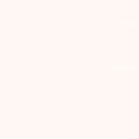
מפגש של
רות, בעולם