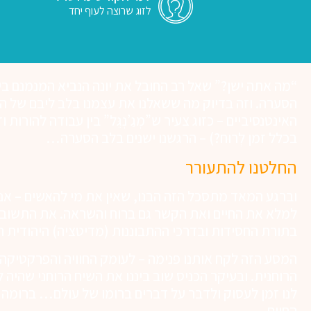
לזוג שרוצה לעוף יחד
“מה אתה ישן?” שאל רב החובל את יונה הנביא המנמנם בי
הסערה. וזה בדיוק מה ששאלנו את עצמנו בלב ליבם של הח
האינטנסיביים – כזוג צעיר ש”מְגַ’נְגֵּל” בין עבודה להורות וז
בכלל זמן לְרוּח?) – הרגשנו ישנים בלב הסערה…
החלטנו להתעורר
וברגע המאד מתסכל הזה הבנו, שאין את מי להאשים – אנחנ
למלא את החיים ואת הקשר גם ברוח והשראה. את התשוב
בתורת החסידות ובדרכי ההתבוננות (מדיטציה) היהודית ה
המסע הזה לקח אותנו פנימה – לעומק החוויה והפרקטיקה 
הרוחנית. ובעיקר הכניס שוב ביננו את השיח הרוחני שהיה ל
לנו זמן לעסוק ולדבר על דברים ברומו של עולם… ברומה
החיים.