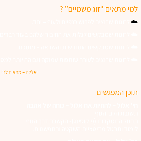
למי מתאים “זוג משמיים” ?
☁️
לזוגות שרוצים לפרוש כנפיים ולעוף – יחד.
☁️ לזוגות שמבקשים לגלות את החיבור שלהם בעוד רבדים.
☁️ לזוגות שמבקשים התחדשות והשראה – מתוכם.
☁️ לזוגות שרוצים לעורר שותפות עמוקה וגבוהה יותר למסע
יאללה – מתאים לנו! א
תוכן המפגשים
חי’ אלול – להחיות את אלול – כוחה של אהבה
תשובת הלב והגוף
תרגול התמקדות (פוקוסינג)- הקשבה דרך הגוף
לימוד ותרגול מדיטציית השקטה והתפשטות.