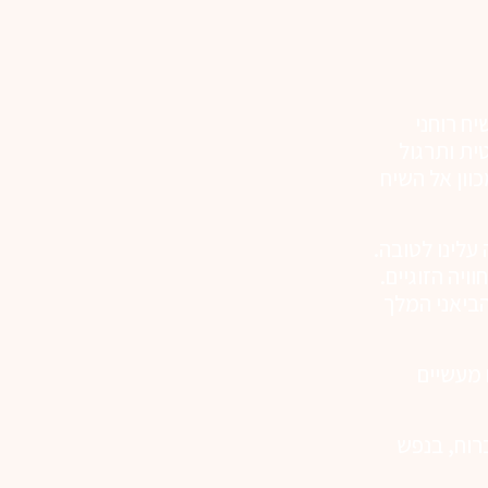
ח רוחני
ית ותרגול
וון אל השיח
עלינו לטובה.
יה הזוגיים.
ביאני המלך
 מעשיים
רוח, בנפש