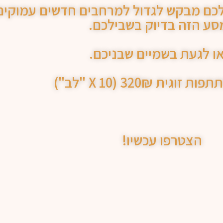
ם מבקש לגדול למרחבים חדשים עמוקים 
ע הזה בדיוק בשבילכם.
ו לגעת בשמיים שבניכם.
גית 320₪ (10 X "לב")
הצטרפו עכשיו!