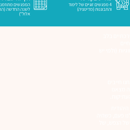
4 מפגשים זוגיים של לימוד
המפגשים מתוזמני
והתבוננות (מדיטציה)
לשנה החדשה (החל
אלול")
רכתיים בלב
יים
וגיות (ולמי יש
ו חייבים
ה מצאנו
עתיקות.
היהודית
נו פעם, כשהיה
 של הנפש, של