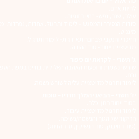
כה’ אלול – יום בריאת העולם
להיות אדם.
עולם, שנה, נפש- בחיי הזוגיות.
סודות הנסירה והמפגש – לימוד ותרגול. אחדות, נפרדות ו
מיגנוט.
הזיכרי והנקבי שבחברותא זוגית- לימוד ותרגול.
מדיטציית ייחוד- סוד ההוויה.
ג’ תשרי – לקראת יום כיפור
שורשי נשמות והופעות האהבה האלוקית בחיינו במפת הספי
ובנו.
לימוד ותרגול מדיטציית עליה לשורש נשמה.
יז’ תשרי – הביאני המלך חדריו – סוכות
בסוד ייחוד חתן וכלה.
לימוד ותרגול מדיטציית עיבור.
הריקוד של הגוף והנשמה/נשימה.
(סוד החיבוק, סוד הנשיקין, סוד הזיווג)