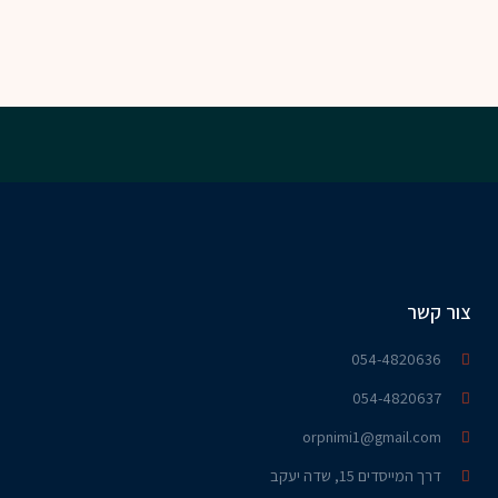
צור קשר
054-4820636​
054-4820637
orpnimi1@gmail.com
דרך המייסדים 15, שדה יעקב