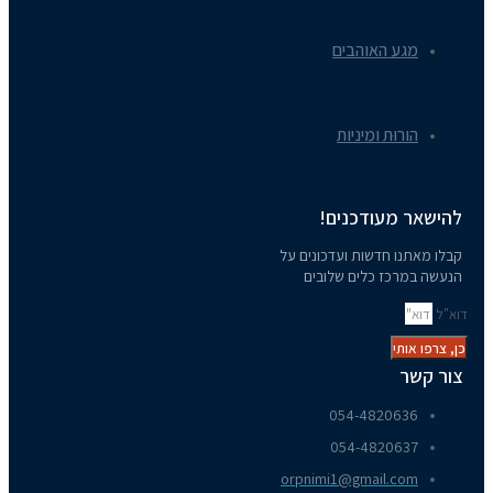
מגע האוהבים
הורוּת ומיניות
להישאר מעודכנים!
קבלו מאתנו חדשות ועדכונים על
הנעשה במרכז כלים שלובים
דוא"ל
כן, צרפו אותי
צור קשר
054-4820636​
054-4820637
orpnimi1@gmail.com