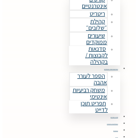
אינטרנטיים
ריטריט
קהילת
״שלובים״
שיעורים
ממוקדים
סדנאות
לקבוצות /
בקהילה
משחקים ומוצרי תוכן זוגיים
הספר לעורר
אהבה
משחק רביעיות
אינטימי
תפריט תוכן
לדייט
זוגות מספרים
השתלמויות והכשרות
מאמרים
חנות