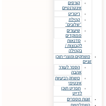
קורסים
אינטרנטיים
ריטריט
קהילת
״שלובים״
שיעורים
ממוקדים
סדנאות
לקבוצות /
בקהילה
משחקים ומוצרי תוכן
זוגיים
הספר לעורר
אהבה
משחק רביעיות
אינטימי
תפריט תוכן
לדייט
זוגות מספרים
השתלמויות