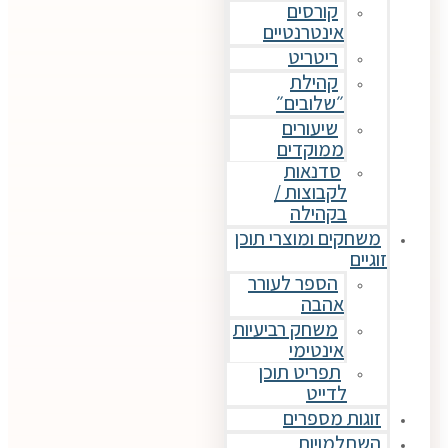
קורסים
אינטרנטיים
ריטריט
קהילת
״שלובים״
שיעורים
ממוקדים
סדנאות
לקבוצות /
בקהילה
משחקים ומוצרי תוכן
זוגיים
הספר לעורר
אהבה
משחק רביעיות
אינטימי
תפריט תוכן
לדייט
זוגות מספרים
השתלמויות