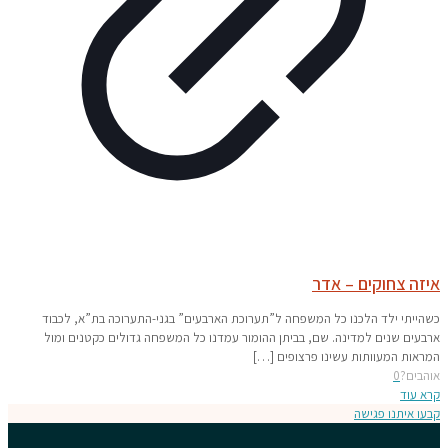
איזה צחוקים – אדר
כשהייתי ילד הלכנו כל המשפחה ל”תערוכת הארבעים” בגני-התערוכה בת”א, לכבוד
ארבעים שנים למדינה. שם, בביתן ההומור עמדנו כל המשפחה גדולים כקטנים ומול
המראות המעוותות עשינו פרצופים
[…]
אוהבים?
0
קרא עוד
קבעו איתנו פגישה