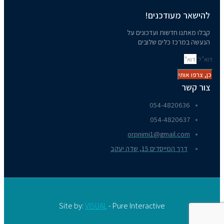
להישאר מעודכנים!
קבלו מאתנו חדשות ועדכונים על
הנעשה במרכז כלים שלובים
דוא"ל
כן, צרפו אותי
צור קשר
054-4820636​
054-4820637
orpnimi1@gmail.com
דרך המייסדים 15, שדה יעקב
Site by:
VISUAL
- Pure Interactive