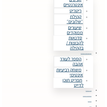
אינטרנטיים
ריטריט
קהילת
״שלובים״
שיעורים
ממוקדים
סדנאות
לקבוצות /
בקהילה
משחקים ומוצרי תוכן זוגיים
הספר לעורר
אהבה
משחק רביעיות
אינטימי
תפריט תוכן
לדייט
זוגות מספרים
השתלמויות והכשרות
מאמרים
חנות