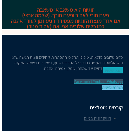
זוגיות היא משאב או משאבה
פעם תורי לאהוב ופעם תורך. (שלמה ארצי)
אם אחד מנצח הזוגיות מפסידה
הגיע זמן לעורר אהבה
כמו כלים שלובים אני ואת (אהוד מנור)
כלים שלובים סדנאות, טיפול ותהליכי התפתחות ליחידים וזוגות הגישה שלנו
היא הוליסטית והמפגש הוא בכל הרבדים – גוף, נפש, רוח ונשמה. המקנה
כלים מעשיים לחיים של שמחה, עומק, צמיחה ואהבה.
תנאי שימוש
Facebook-f
Youtube
Whatsapp
הצהרת נגישות
קורסים מומלצים
חוויה זוגית במים