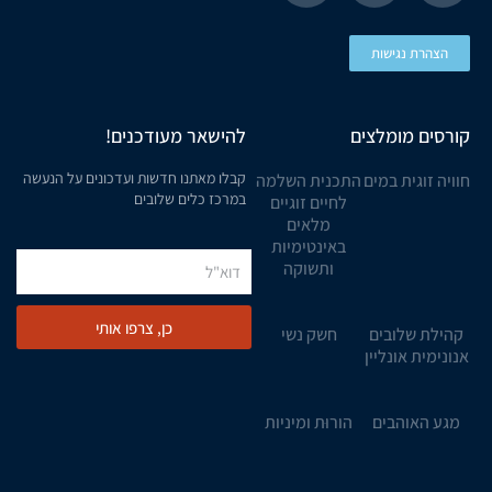
הצהרת נגישות
קורסים מומלצים
להישאר מעודכנים!
קבלו מאתנו חדשות ועדכונים על הנעשה
חוויה זוגית במים
התכנית השלמה
במרכז כלים שלובים
לחיים זוגיים
מלאים
באינטימיות
ותשוקה
כן, צרפו אותי
קהילת שלובים
חשק נשי
אנונימית אונליין
מגע האוהבים
הורוּת ומיניות