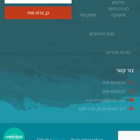
מלאים
באינטימיות
כן, צרפו אותי
ותשוקה
חשק נשי
מגע האוהבים
הורוּת ומיניות
צור קשר
054-4820636​
054-4820637
orpnimi1@gmail.com
דרך המייסדים 15, שדה יעקב
קבעו איתנו
Site by:
VISUAL
- Pure Interactive