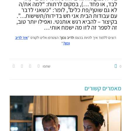
לבד, או פחד…), במקום לרתוח: “למה את/ה
לא גם שוטף/פת כלים”, לומר: “כשאני לדבר
עם עבודות הבית אני חש בדידות/תשישות…”.
בקיצור – להביא רגש אותנטי. ואפילו יותר טוב,
זה לספר זה לזו מה ישמח אותי…
רוצים ללמוד איך להיות בכעס ו
לריב נכון
? הצטרפו אלינו לקורס “
א
יך לריב
נכון?
“
0
שתפו
מאמרים קשורים