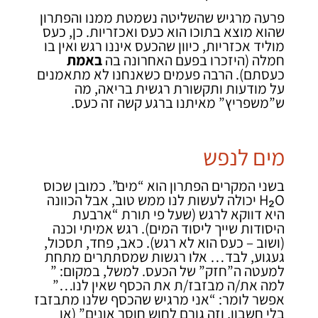
פרעה מרגיש שהשליטה נשמטת ממנו והפתרון
שהוא מוצא בתוכו הוא כעס ואכזריות. כן, כעס
מוליד אכזריות, כיוון שהכעס איננו רגש ואין בו
חמלה (היזכרו בפעם האחרונה בה
באמת
כעסתם). הרבה פעמים כשאנחנו לא מתאמנים
על מודעות ותקשורת רגשית בריאה, מה
ש”משפריץ” מאיתנו ברגע קשה זה כעס.
מים לנפש
בשני המקרים הפתרון הוא “מים”. כמובן שכוס
H₂O
יכולה לעשות לנו ממש טוב, אבל הכוונה
היא דווקא לרגש (שעל פי תורת “ארבעת
היסודות שייך ליסוד המים). רגש אמיתי וכנה
(ושוב – כעס הוא לא רגש). כאב, פחד, תסכול,
געגוע, לבד… אלו רגשות שמסתתרים מתחת
למעטה ה”חזק” של הכעס. למשל, במקום: ”
למה את/ה מבזבז/ת את הכסף שאין לנו…”
אפשר לומר: “אני מרגיש שהכסף שלנו מתבזבז
בלי חשבון, וזה גורם לחוש חוסר אונים” (או