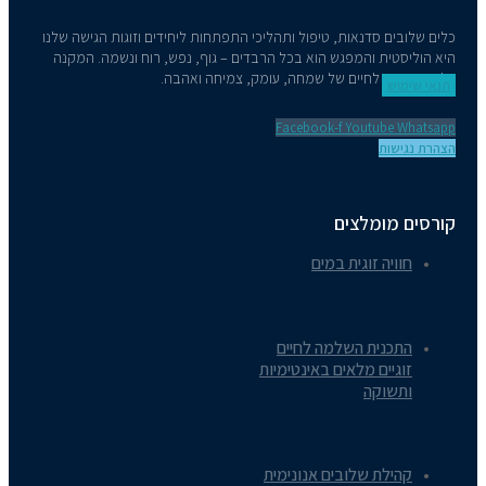
כלים שלובים סדנאות, טיפול ותהליכי התפתחות ליחידים וזוגות הגישה שלנו
היא הוליסטית והמפגש הוא בכל הרבדים – גוף, נפש, רוח ונשמה. המקנה
כלים מעשיים לחיים של שמחה, עומק, צמיחה ואהבה.
תנאי שימוש
Facebook-f
Youtube
Whatsapp
הצהרת נגישות
קורסים מומלצים
חוויה זוגית במים
התכנית השלמה לחיים
זוגיים מלאים באינטימיות
ותשוקה
קהילת שלובים אנונימית