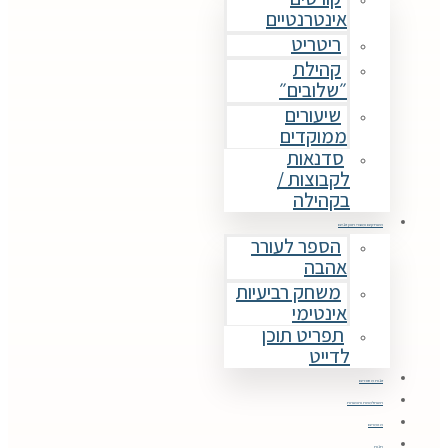
אינטרנטיים
ריטריט
קהילת
״שלובים״
שיעורים
ממוקדים
סדנאות
לקבוצות /
בקהילה
משחקים ומוצרי תוכן זוגיים
הספר לעורר
אהבה
משחק רביעיות
אינטימי
תפריט תוכן
לדייט
זוגות מספרים
השתלמויות והכשרות
מאמרים
חנות