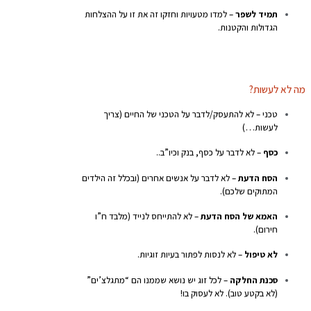
תמיד לשפר
– למדו מטעויות וחזקו זה את זו על ההצלחות
הגדולות והקטנות.
מה לא לעשות?
טכני – לא להתעסק/לדבר על הטכני של החיים (צריך
לעשות…)
כסף
– לא לדבר על כסף, בנק וכיו”ב..
הסח הדעת
– לא לדבר על אנשים אחרים (ובכלל זה הילדים
המתוקים שלכם).
האמא של הסח הדעת
– לא להתייחס לנייד (מלבד ח”ו
חירום).
לא טיפול
– לא לנסות לפתור בעיות זוגיות.
סכנת החלקה
– לכל זוג יש נושא שממנו הם “מתגלצ’ים”
(לא בקטע טוב). לא לעסוק בו!