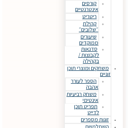
קורסים
אינטרנטיים
ריטריט
קהילת
״שלובים״
שיעורים
ממוקדים
סדנאות
לקבוצות /
בקהילה
משחקים ומוצרי תוכן
זוגיים
הספר לעורר
אהבה
משחק רביעיות
אינטימי
תפריט תוכן
לדייט
זוגות מספרים
השתלמויות