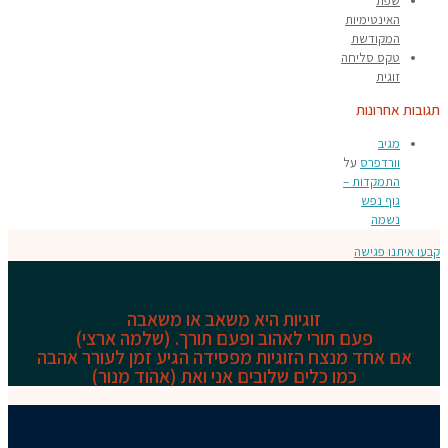
שפת
האינטימיות
המקודשת
טקס סליחה
זוגית
תגובות אחרונות
מגיב
וורדפרס
על
התמקדות –
גוף נפש
נשמה
קבעו איתנו פגישה
זוגיות היא משאב או משאבה
פעם תורי לאהוב ופעם תורך. (שלמה ארצי)
אם אחד מנצח הזוגיות מפסידה
הגיע זמן לעורר אהבה
כמו כלים שלובים אני ואת (אהוד מנור)